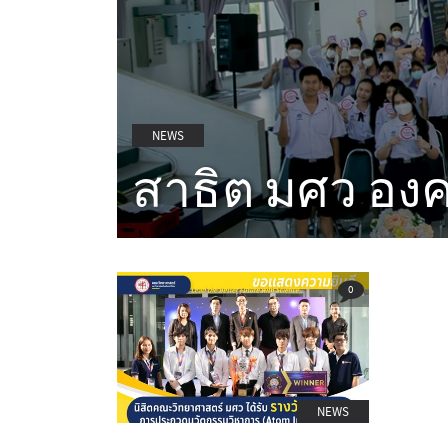
NEWS
สาธิต มศว องครั
0
NEWS